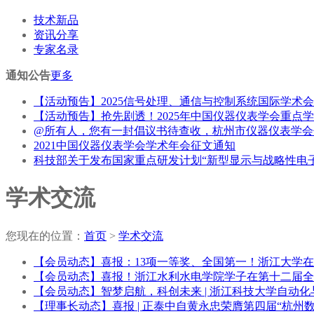
技术新品
资讯分享
专家名录
通知公告
更多
【活动预告】2025信号处理、通信与控制系统国际学术会议（S
【活动预告】抢先剧透！2025年中国仪器仪表学会重点
@所有人，您有一封倡议书待查收，杭州市仪器仪表学会
2021中国仪器仪表学会学术年会征文通知
科技部关于发布国家重点研发计划“新型显示与战略性电子材
学术交流
您现在的位置：
首页
>
学术交流
【会员动态】喜报：13项一等奖、全国第一！浙江大学
【会员动态】喜报！浙江水利水电学院学子在第十二届全
【会员动态】智梦启航，科创未来 | 浙江科技大学自动
【理事长动态】喜报 | 正泰中自黄永忠荣膺第四届“杭州数