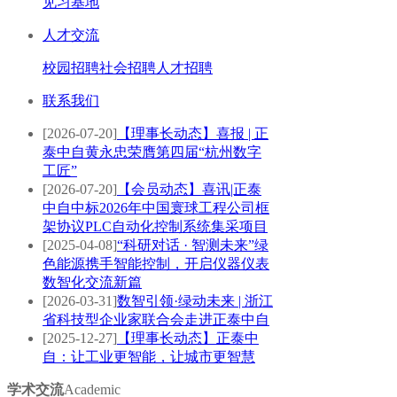
见习基地
人才交流
校园招聘
社会招聘
人才招聘
联系我们
[2026-07-20]
【理事长动态】喜报 | 正
泰中自黄永忠荣膺第四届“杭州数字
工匠”
[2026-07-20]
【会员动态】喜讯|正泰
中自中标2026年中国寰球工程公司框
架协议PLC自动化控制系统集采项目
[2025-04-08]
“科研对话 · 智测未来”绿
色能源携手智能控制，开启仪器仪表
数智化交流新篇
[2026-03-31]
数智引领·绿动未来 | 浙江
省科技型企业家联合会走进正泰中自
[2025-12-27]
【理事长动态】正泰中
自：让工业更智能，让城市更智慧
学术交流
Academic