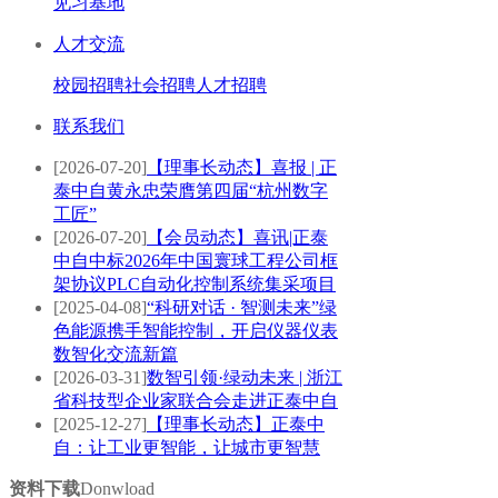
见习基地
人才交流
校园招聘
社会招聘
人才招聘
联系我们
[2026-07-20]
【理事长动态】喜报 | 正
泰中自黄永忠荣膺第四届“杭州数字
工匠”
[2026-07-20]
【会员动态】喜讯|正泰
中自中标2026年中国寰球工程公司框
架协议PLC自动化控制系统集采项目
[2025-04-08]
“科研对话 · 智测未来”绿
色能源携手智能控制，开启仪器仪表
数智化交流新篇
[2026-03-31]
数智引领·绿动未来 | 浙江
省科技型企业家联合会走进正泰中自
[2025-12-27]
【理事长动态】正泰中
自：让工业更智能，让城市更智慧
资料下载
Donwload